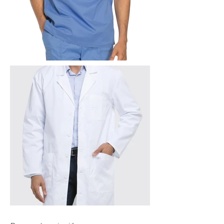
T E X T I L
INDUMENTARIA
MÉDICA