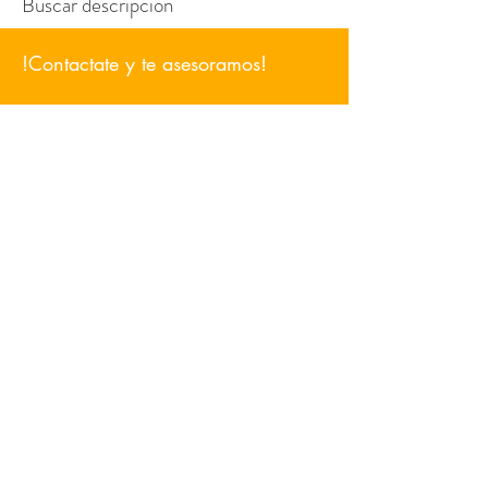
Buscar descripción
!Contactate y te asesoramos!
Conoce nuestros trabajos
Proveedores de Uniformes de Trabajo
Personalizados - Indumentaria Promocional -
Articulos de
Merchandising
gerencia@unitexarg.com
11 4099 - 6981
Andonaegui 1270, Villa Urquiza.