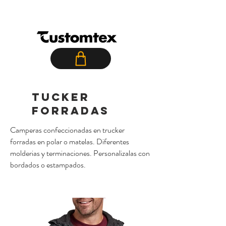
T E X T I L
c a m p e r a s
TUCKER
FORRADAS
Camperas confeccionadas en trucker
forradas en polar o matelas. Diferentes
molderias y terminaciones. Personalizalas con
bordados o estampados.